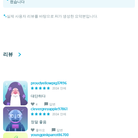
켰습니다
실제 사용자 리뷰를 바탕으로 AI가 생성한 요약본입니다.
리뷰
proudyellowpig37496
2024 안에
대단하다
4
답변
clevergreyapple97861
2024 안에
정말 좋음
좋아요
답변
youngpinkparrot86700